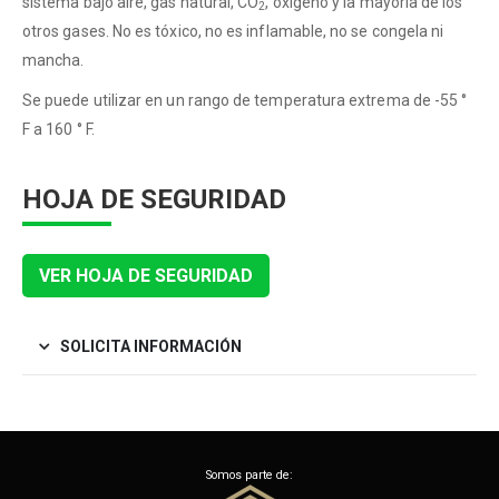
sistema bajo aire, gas natural, CO
, oxígeno y la mayoría de los
2
otros gases. No es tóxico, no es inflamable, no se congela ni
mancha.
Se puede utilizar en un rango de temperatura extrema de -55 °
F a 160 ° F.
HOJA DE SEGURIDAD
VER HOJA DE SEGURIDAD
SOLICITA INFORMACIÓN
Somos parte de: