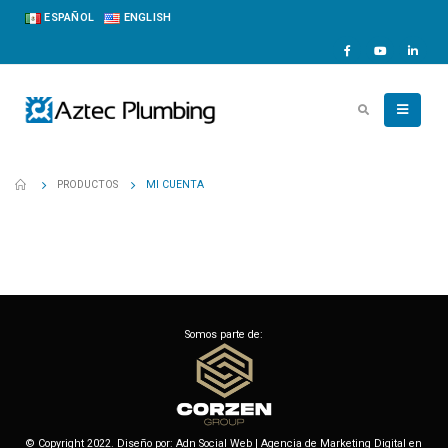
ESPAÑOL
ENGLISH
PRODUCTOS
MI CUENTA
Somos parte de:
© Copyright 2022. Diseño por:
Adn Social Web | Agencia de Marketing Digital en